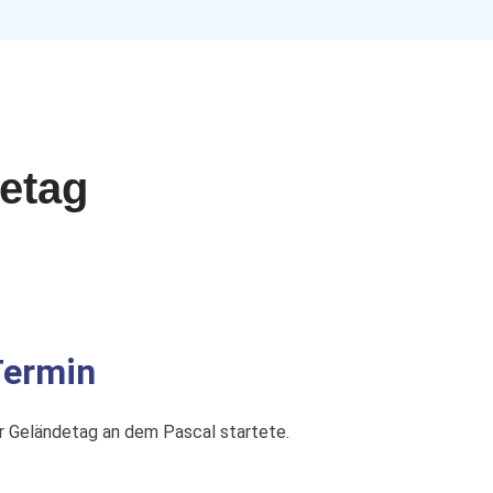
Start
T
etag
 Termin
r Geländetag an dem Pascal startete.