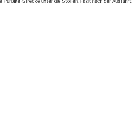
PurBike-Strecke unter die Stollen. Fazit nach der Ausfahrt: