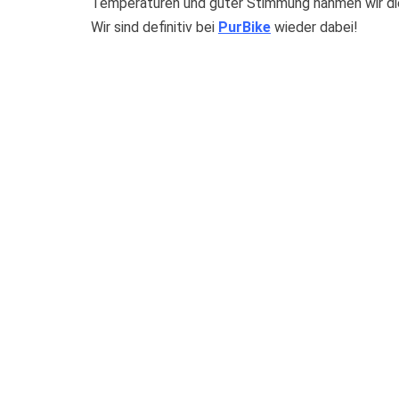
Temperaturen und guter Stimmung nahmen wir die 
Wir sind definitiv bei
PurBike
wieder dabei!